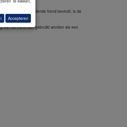
teren’ te klikken,
markt zich in een dalende trend bevindt, is de
n
Accepteren
ng van de trend kan gebruikt worden als een