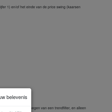
jfer 1) en/of het einde van de price swing (kaarsen
uw belevenis
che stap is het toevoegen van een trendfilter, en alleen