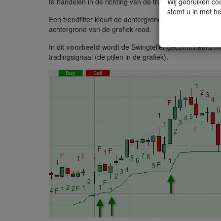
Wij gebruiken coo
te handelen in de richting van de trend.
stemt u in met he
Een trendfilter kleurt de achtergrond van de grafiek gr
achtergrond van de grafiek rood.
In dit
voorbeeld
wordt de Swingteller gecombineerd met
tradingsignaal (de pijlen in de grafiek).