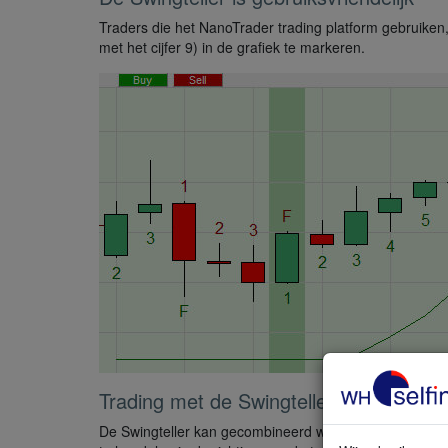
Traders die het NanoTrader trading platform gebruiken,
met het cijfer 9) in de grafiek te markeren.
Trading met de Swingteller
De Swingteller kan gecombineerd worden met andere to