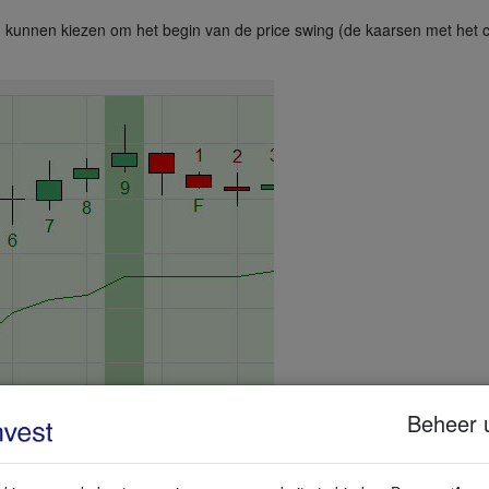
 kunnen kiezen om het begin van de price swing (de kaarsen met het ci
Beheer 
ols en indicatoren in het
NanoTrader
trading platform. De eerste logis