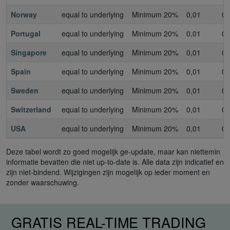
Norway
equal to underlying
Minimum 20%
0,01
0,
Portugal
equal to underlying
Minimum 20%
0,01
0,
Singapore
equal to underlying
Minimum 20%
0,01
0,
Spain
equal to underlying
Minimum 20%
0,01
0,
Sweden
equal to underlying
Minimum 20%
0,01
0,
Switzerland
equal to underlying
Minimum 20%
0,01
0,
USA
equal to underlying
Minimum 20%
0,01
0,
Deze tabel wordt zo goed mogelijk ge-update, maar kan niettemin
informatie bevatten die niet up-to-date is. Alle data zijn indicatief en
zijn niet-bindend. Wijzigingen zijn mogelijk op ieder moment en
zonder waarschuwing.
GRATIS REAL-TIME TRADING