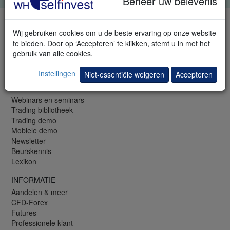
Beheer uw belevenis
TELEFOON & FAX
Wij gebruiken cookies om u de beste ervaring op onze website
LU: +352 42 80 42 82
te bieden. Door op ‘Accepteren’ te klikken, stemt u in met het
LU: +352 42 80 42 80 (EN)
gebruik van alle cookies.
NL: +31 (0)20 737 00 54
Fax: +31 (0)20 88 81 22 7
Instellingen
Niet-essentiële weigeren
Accepteren
GRATIS
Webinars en seminars
Trading bibliotheek
Trading demo
Mobiele demo
Newsletter
Beurskennis
Lexikon
INFORMATIE
Aandelen & meer
CFD-Forex
Futures
Professionele klant