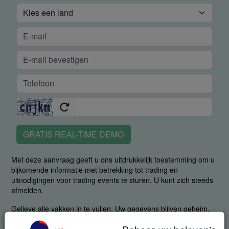
GRATIS REAL-TIME DEMO
Met deze aanvraag geeft u ons uitdrukkelijk toestemming om u
bijkomende informatie met betrekking tot trading en
uitnodigingen voor trading events te sturen. U kunt zich steeds
afmelden.
Gelieve alle vakken in te vullen. Uw gegevens blijven geheim.
Privacybeleid
.