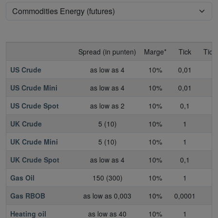
Spread (in punten)
Marge*
Tick
Tick
US Crude
as low as 4
10%
0,01
US Crude Mini
as low as 4
10%
0,01
US Crude Spot
as low as 2
10%
0,1
UK Crude
5 (10)
10%
1
UK Crude Mini
5 (10)
10%
1
UK Crude Spot
as low as 4
10%
0,1
Gas Oil
150 (300)
10%
1
Gas RBOB
as low as 0,003
10%
0,0001
Heating oil
as low as 40
10%
1