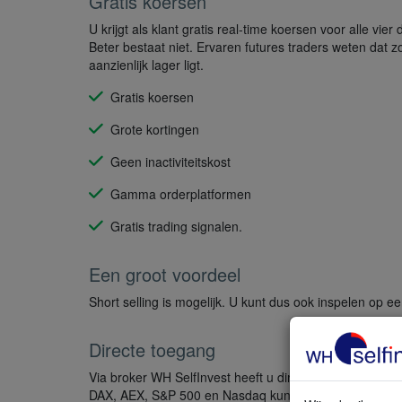
Gratis koersen
U krijgt als klant gratis real-time koersen voor alle vie
Beter bestaat niet. Ervaren futures traders weten dat 
aanzienlijk lager ligt.
Gratis koersen
Grote kortingen
Geen inactiviteitskost
Gamma orderplatformen
Gratis trading signalen.
Een groot voordeel
Short selling is mogelijk. U kunt dus ook inspelen op 
Directe toegang
Via broker WH SelfInvest heeft u directe toegang tot 
DAX, AEX, S&P 500 en Nasdaq kunt u ook futures op gou