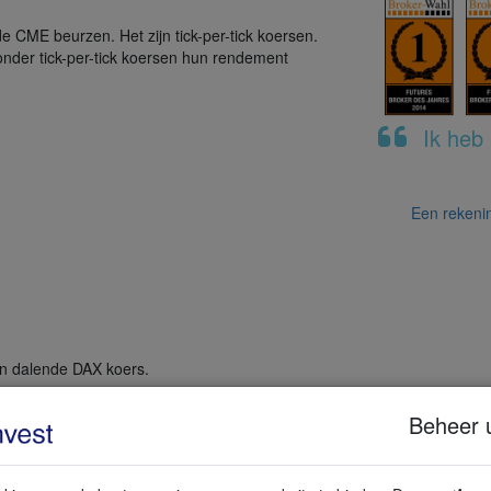
r de CME beurzen. Het zijn tick-per-tick koersen.
zonder tick-per-tick koersen hun rendement
Ik heb 
Een rekeni
een dalende DAX koers.
Beheer 
belangrijke beurzen zoals CME, Euronext en Eurex. Naast futures op aa
d, zilver, aardolie, forex, crypto's en nog veel meer handelen.