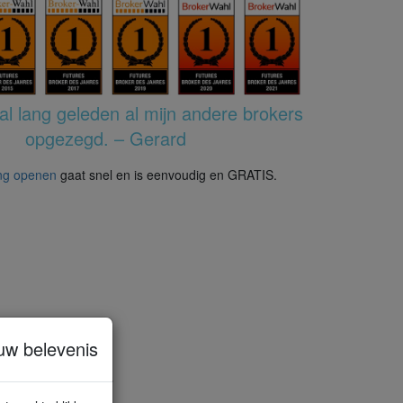
al lang geleden al mijn andere brokers
opgezegd. – Gerard
ng openen
gaat snel en is eenvoudig en GRATIS.
uw belevenis
ndelen indexen zoals