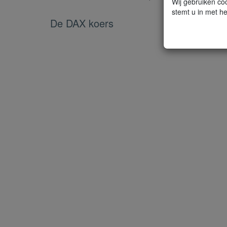
Wij gebruiken coo
stemt u in met he
De DAX koers