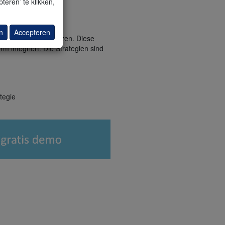
teren’ te klikken,
n
Accepteren
ing-Strategien nutzen. Diese
orm integriert. Die Strategien sind
tegie