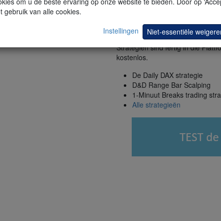
kies om u de beste ervaring op onze website te bieden. Door op ‘Accep
t gebruik van alle cookies.
DAX Trading-Strategien
Instellingen
Niet-essentiële weigere
Kunden können mehr als 100 Trad
Strategien sind fertig in die Plattf
kostenlos.
De Daily DAX strategie
D&D Range Bar Scalping
1-Minuut Breaks trading stra
Alle strategieën