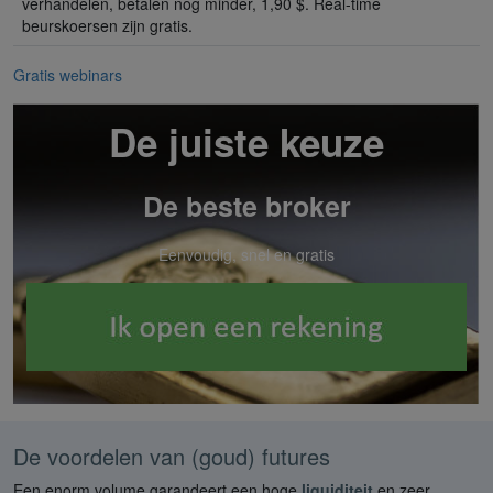
verhandelen, betalen nog minder, 1,90 $. Real-time
beurskoersen zijn gratis.
Gratis webinars
De juiste keuze
De beste broker
Eenvoudig, snel en gratis
De voordelen van (goud) futures
Een enorm volume garandeert een hoge
liquiditeit
en zeer