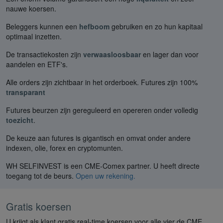
nauwe koersen.
Beleggers kunnen een
hefboom
gebruiken en zo hun kapitaal
optimaal inzetten.
De transactiekosten zijn
verwaasloosbaar
en lager dan voor
aandelen en ETF's.
Alle orders zijn zichtbaar in het orderboek. Futures zijn 100%
transparant
Futures beurzen zijn gereguleerd en opereren onder volledig
toezicht
.
De keuze aan futures is gigantisch en omvat onder andere
indexen, olie, forex en cryptomunten.
WH SELFINVEST is een CME-Comex partner. U heeft directe
toegang tot de beurs.
Open uw rekening.
Gratis koersen
U krijgt als klant gratis real-time koersen voor alle vier de CME