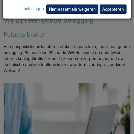
Instellingen
Niet-essentiële weigeren
Accepteren
Wij zijn een goede belegging
Futures broker
Een gespecialiseerde futures broker is geen luxe, maar een goede
belegging. Al meer dan 20 jaar is WH SelfInvest de onbetwiste
futures koning Gratis tick-per-tick koersen zorgen ervoor dat uw
technische analyse foutloos is en uw orderuitvoering razendsnel.
Welkom!