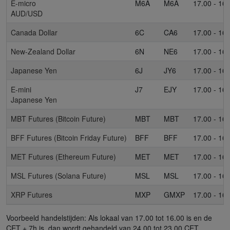
E-micro
M6A
M6A
17.00 - 16.
AUD/USD
Canada Dollar
6C
CA6
17.00 - 16.
New-Zealand Dollar
6N
NE6
17.00 - 16.
Japanese Yen
6J
JY6
17.00 - 16.
E-mini
J7
EJY
17.00 - 16.
Japanese Yen
MBT Futures (Bitcoin Future)
MBT
MBT
17.00 - 16.
BFF Futures (Bitcoin Friday Future)
BFF
BFF
17.00 - 16.
MET Futures (Ethereum Future)
MET
MET
17.00 - 16.
MSL Futures (Solana Future)
MSL
MSL
17.00 - 16.
XRP Futures
MXP
GMXP
17.00 - 16.
Voorbeeld handelstijden: Als lokaal van 17.00 tot 16.00 is en de
CET + 7h is, dan wordt gehandeld van 24.00 tot 23.00 CET.