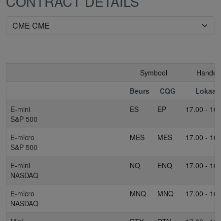
CONTRACT DETAILS
Symbool
Handels
Beurs
CQG
Lokaal
E-mini
ES
EP
17.00 - 16.
S&P 500
E-micro
MES
MES
17.00 - 16.
S&P 500
E-mini
NQ
ENQ
17.00 - 16.
NASDAQ
E-micro
MNQ
MNQ
17.00 - 16.
NASDAQ