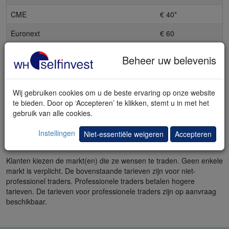
CME
€ 40*
Euronext
€ 60
Liffe
€ 129
Beheer uw belevenis
ICE US Delayed
€ 18
ICE US
€ 139
Wij gebruiken cookies om u de beste ervaring op onze website
te bieden. Door op ‘Accepteren’ te klikken, stemt u in met het
ICE Europe
€ 145
gebruik van alle cookies.
* Kies het
GRATIS Quotes pakket
en ontvang gratis CME real-time
Instellingen
Niet-essentiële weigeren
Accepteren
koersen en marktinformatie.
Klanten kiezen de markt(en) die ze wensen te traden. Geen enkele
markt is verplicht. De bovenstaande tarieven zijn voor niet-
professionel traders. Professionele traders betalen hogere
tarieven. De tarieven voor professionele traders zijn op aanvraag
beschikbaar.