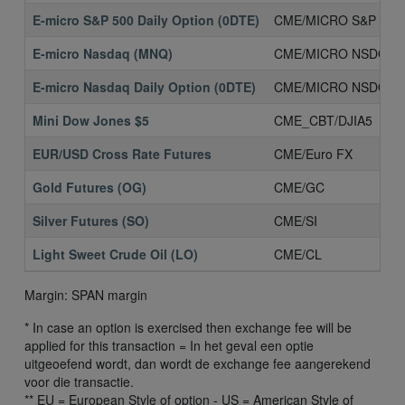
E-micro S&P 500 Daily Option (0DTE)
CME/MICRO S&P
E-micro Nasdaq (MNQ)
CME/MICRO NSDQ
E-micro Nasdaq Daily Option (0DTE)
CME/MICRO NSDQ
Mini Dow Jones $5
CME_CBT/DJIA5
EUR/USD Cross Rate Futures
CME/Euro FX
Gold Futures (OG)
CME/GC
Silver Futures (SO)
CME/SI
Light Sweet Crude Oil (LO)
CME/CL
Margin: SPAN margin
* In case an option is exercised then exchange fee will be
applied for this transaction = In het geval een optie
uitgeoefend wordt, dan wordt de exchange fee aangerekend
voor die transactie.
** EU = European Style of option - US = American Style of