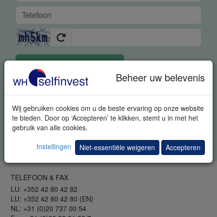
GRATIS REAL-TIME DEMO
Beheer uw belevenis
Met deze aanvraag geeft u ons uitdrukkelijk toestemming om u
bijkomende informatie met betrekking tot trading en
uitnodigingen voor trading events te sturen. U kunt zich steeds
Wij gebruiken cookies om u de beste ervaring op onze website
afmelden.
te bieden. Door op ‘Accepteren’ te klikken, stemt u in met het
gebruik van alle cookies.
Gelieve alle vakken in te vullen. Uw gegevens blijven geheim.
Privacybeleid
.
Instellingen
Niet-essentiële weigeren
Accepteren
TELEFOON & FAX
LU: +352 42 80 42 82
LU: +352 42 80 42 80 (EN)
NL: +31 (0)20 737 00 54