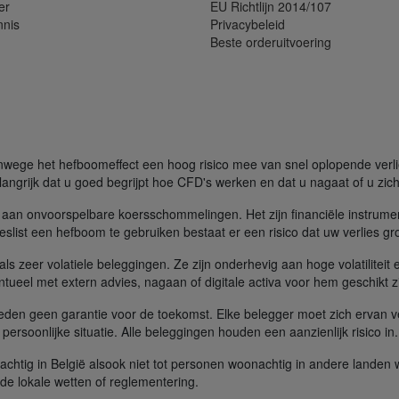
er
EU Richtlijn 2014/107
nnis
Privacybeleid
Beste orderuitvoering
ege het hefboomeffect een hoog risico mee van snel oplopende verliez
angrijk dat u goed begrijpt hoe CFD's werken en dat u nagaat of u zich 
aan onvoorspelbare koersschommelingen. Het zijn financiële instrume
slist een hefboom te gebruiken bestaat er een risico dat uw verlies gr
s zeer volatiele beleggingen. Ze zijn onderhevig aan hoge volatiliteit e
tueel met extern advies, nagaan of digitale activa voor hem geschikt zi
ieden geen garantie voor de toekomst. Elke belegger moet zich ervan v
n persoonlijke situatie. Alle beleggingen houden een aanzienlijk risico in
achtig in België alsook niet tot personen woonachtig in andere landen
t de lokale wetten of reglementering.