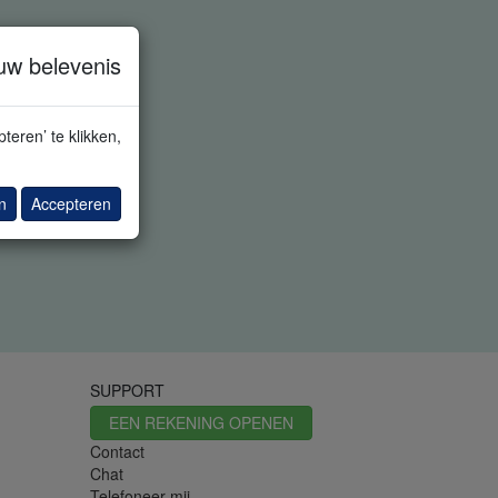
uw belevenis
teren’ te klikken,
n
Accepteren
SUPPORT
EEN REKENING OPENEN
Contact
Chat
Telefoneer mij