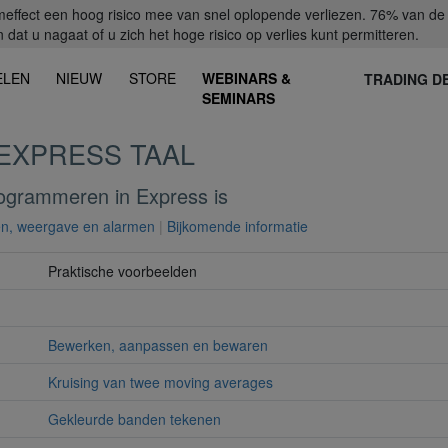
fect een hoog risico mee van snel oplopende verliezen. 76% van de ret
dat u nagaat of u zich het hoge risico op verlies kunt permitteren.
ELEN
NIEUW
STORE
WEBINARS &
TRADING D
SEMINARS
EXPRESS TAAL
ogrammeren in Express is
en, weergave en alarmen
|
Bijkomende informatie
Praktische voorbeelden
Bewerken, aanpassen en bewaren
Kruising van twee moving averages
Gekleurde banden tekenen