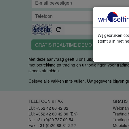
Wij gebruiken coo
stemt u in met he
GRATIS REAL-TIME DEMO
Met deze aanvraag geeft u ons uitdrukkelijk toestemm
met betrekking tot trading en uitnodigingen voor trading
steeds afmelden.
Gelieve alle vakken in te vullen. Uw gegevens blijven 
TELEFOON & FAX
GRATIS
LU: +352 42 80 42 82
Webinar
LU: +352 42 80 42 80 (EN)
Trading 
NL: +31 (0)20 737 00 54
Trading
Fax: +31 (0)20 88 81 22 7
Mobiele