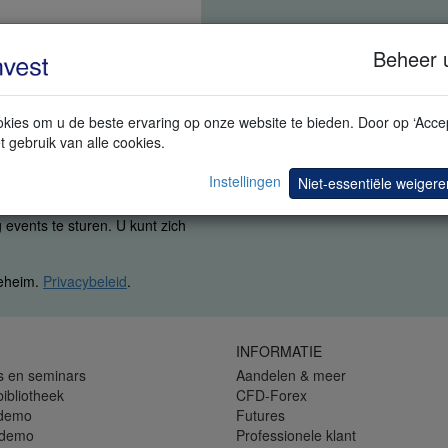
Beheer 
kies om u de beste ervaring op onze website te bieden. Door op ‘Accep
t gebruik van alle cookies.
Instellingen
Niet-essentiële weigere
ing om u bijkomende informatie
 events te sturen. U kunt zich
geheim.
Privacybeleid
.
INFORMATIE
s en seminars
Aandelen & meer
bibliotheek
CFD-Forex
 demo
Futures
 demo
Professionele klant