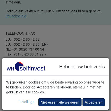
afmelden.
Gelieve alle vakken in te vullen. Uw gegevens blijven geheim.
Privacybeleid
.
TELEFOON & FAX
LU: +352 42 80 42 82
LU: +352 42 80 42 80 (EN)
NL: +31 (0)20 737 00 54
Fax: +31 (0)20 88 81 22 7
GRATIS
Beheer uw belevenis
Webinars en seminars
Trading bibliotheek
Trading demo
Wij gebruiken cookies om u de beste ervaring op onze website
Mobiele demo
te bieden. Door op ‘Accepteren’ te klikken, stemt u in met het
Newsletter
gebruik van alle cookies.
Beurskennis
Lexikon
Instellingen
Niet-essentiële weigeren
Accepteren
INFORMATIE