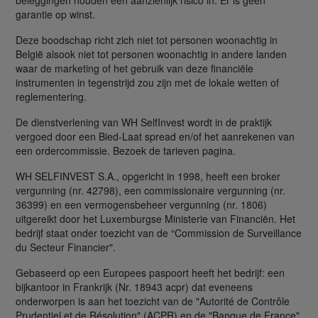
garantie op winst.
Deze boodschap richt zich niet tot personen woonachtig in
België alsook niet tot personen woonachtig in andere landen
waar de marketing of het gebruik van deze financiële
instrumenten in tegenstrijd zou zijn met de lokale wetten of
reglementering.
De dienstverlening van WH SelfInvest wordt in de praktijk
vergoed door een Bied-Laat spread en/of het aanrekenen van
een ordercommissie. Bezoek de tarieven pagina.
WH SELFINVEST S.A., opgericht in 1998, heeft een broker
vergunning (nr. 42798), een commissionaire vergunning (nr.
36399) en een vermogensbeheer vergunning (nr. 1806)
uitgereikt door het Luxemburgse Ministerie van Financiën. Het
bedrijf staat onder toezicht van de “Commission de Surveillance
du Secteur Financier".
Gebaseerd op een Europees paspoort heeft het bedrijf: een
bijkantoor in Frankrijk (Nr. 18943 acpr) dat eveneens
onderworpen is aan het toezicht van de "Autorité de Contrôle
Prudentiel et de Résolution" (ACPR) en de "Banque de France"