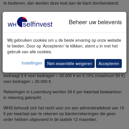
te bedienen, dan worden deze kost aan de klant doorberekend.
Geld op de rekening overmaken gaat d.m.v. een overschrijving
naar de klantentegoeden rekening bij één van de depotbanken. De
Beheer uw belevenis
administratieve kost bedraagt 5 €. Omwille van wettelijke vereisten
aanvaardt WH SelfInvest enkel overschrijvingen die afkomstig zijn
van een bankrekening op naam van de rekeninghouder. Transfers
Wij gebruiken cookies om u de beste ervaring op onze website
van derden, met inbegrip van familieleden, mogen niet
te bieden. Door op ‘Accepteren’ te klikken, stemt u in met het
aangenomen worden.
gebruik van alle cookies.
De veiligheid van uw rekening is belangrijk. Voor uw veiligheid
Instellingen
Niet-essentiële weigeren
Accepteren
aanvaarden wij enkel een uitgaande transferinstructies die door de
rekeninghouder(s) zijn ondertekend. De administratieve kost
bedraagt 5 € voor bedragen < 30.000 € en 0,10% (maximum 50 €)
voor bedragen > 30.000 €.
Rekeningen in Luxemburg worden 39 € per kwartaal bewaarloon
in rekening gebracht.
WHS behoudt zich het recht voor om een administratiekost van 15
€ per kwartaal aan te rekenen op klantenrekeningen die geen
order hebben uitgevoerd in de laatste 12 maanden.