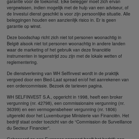
garantie voor de toekomst. Elke belegger moet zich ervan
vergewissen, indien mogelijk met de hulp van een adviseur, of
de Investui dienst geschikt is voor zijn persoonlijke situatie. Alle
beleggingen houden een aanzienlijk risico in. Er is geen
garantie op winst.
Deze boodschap richt zich niet tot personen woonachtig in
België alsook niet tot personen woonachtig in andere landen
waar de marketing of het gebruik van deze financiële
instrumenten in tegenstrijd zou zijn met de lokale wetten of
reglementering.
De dienstverlening van WH SelfInvest wordt in de praktijk
vergoed door een Bied-Laat spread en/of het aanrekenen van
een ordercommissie. Bezoek de tarieven pagina.
WH SELFINVEST S.A., opgericht in 1998, heeft een broker
vergunning (nr. 42798), een commissionaire vergunning (nr.
36399) en een vermogensbeheer vergunning (nr. 1806)
uitgereikt door het Luxemburgse Ministerie van Financiën. Het
bedrijf staat onder toezicht van de “Commission de Surveillance
du Secteur Financier".
Gebaseerd op een Europees paspoort heeft het bedrijf: een