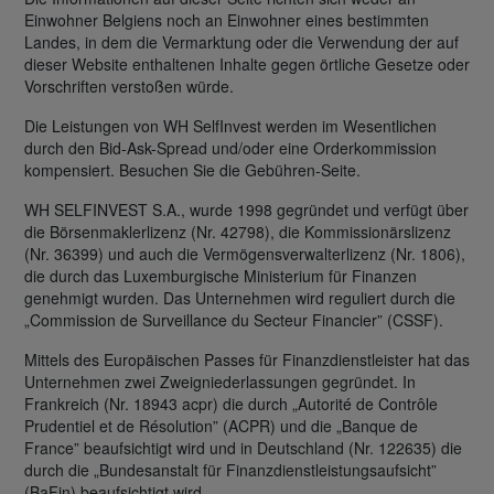
Einwohner Belgiens noch an Einwohner eines bestimmten
Landes, in dem die Vermarktung oder die Verwendung der auf
dieser Website enthaltenen Inhalte gegen örtliche Gesetze oder
Vorschriften verstoßen würde.
Die Leistungen von WH SelfInvest werden im Wesentlichen
durch den Bid-Ask-Spread und/oder eine Orderkommission
kompensiert. Besuchen Sie die Gebühren-Seite.
WH SELFINVEST S.A., wurde 1998 gegründet und verfügt über
die Börsenmaklerlizenz (Nr. 42798), die Kommissionärslizenz
(Nr. 36399) und auch die Vermögensverwalterlizenz (Nr. 1806),
die durch das Luxemburgische Ministerium für Finanzen
genehmigt wurden. Das Unternehmen wird reguliert durch die
„Commission de Surveillance du Secteur Financier” (CSSF).
Mittels des Europäischen Passes für Finanzdienstleister hat das
Unternehmen zwei Zweigniederlassungen gegründet. In
Frankreich (Nr. 18943 acpr) die durch „Autorité de Contrôle
Prudentiel et de Résolution” (ACPR) und die „Banque de
France” beaufsichtigt wird und in Deutschland (Nr. 122635) die
durch die „Bundesanstalt für Finanzdienstleistungsaufsicht”
(BaFin) beaufsichtigt wird.