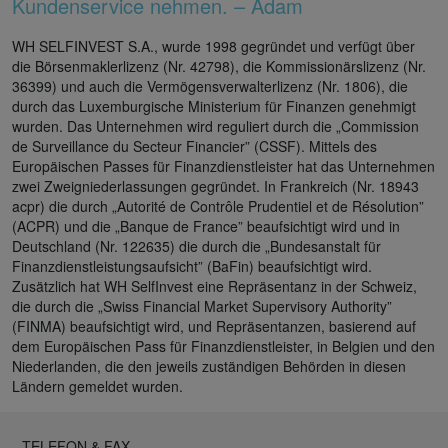
Kundenservice nehmen. – Adam
WH SELFINVEST S.A., wurde 1998 gegründet und verfügt über
die Börsenmaklerlizenz (Nr. 42798), die Kommissionärslizenz (Nr.
36399) und auch die Vermögensverwalterlizenz (Nr. 1806), die
durch das Luxemburgische Ministerium für Finanzen genehmigt
wurden. Das Unternehmen wird reguliert durch die „Commission
de Surveillance du Secteur Financier” (CSSF). Mittels des
Europäischen Passes für Finanzdienstleister hat das Unternehmen
zwei Zweigniederlassungen gegründet. In Frankreich (Nr. 18943
acpr) die durch „Autorité de Contrôle Prudentiel et de Résolution”
(ACPR) und die „Banque de France” beaufsichtigt wird und in
Deutschland (Nr. 122635) die durch die „Bundesanstalt für
Finanzdienstleistungsaufsicht” (BaFin) beaufsichtigt wird.
Zusätzlich hat WH SelfInvest eine Repräsentanz in der Schweiz,
die durch die „Swiss Financial Market Supervisory Authority”
(FINMA) beaufsichtigt wird, und Repräsentanzen, basierend auf
dem Europäischen Pass für Finanzdienstleister, in Belgien und den
Niederlanden, die den jeweils zuständigen Behörden in diesen
Ländern gemeldet wurden.
TELEFON & FAX