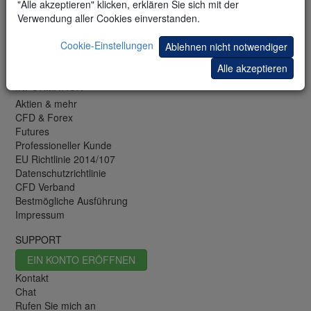
"Alle akzeptieren" klicken, erklären Sie sich mit der
Trading-Demo
Verwendung aller Cookies einverstanden.
Mobile-Demo
Newsletter
Cookie-Einstellungen
Ablehnen nicht notwendiger
Trading-Blog
Börsenwissen
Alle akzeptieren
INFORMATION
Aktien & mehr
CFD & Forex
Futures
Professioneller Kunde
EU Richtlinie 2014/107
Datenschutzrichtlinie
CFD Verband
Bestmögliche Ausführung
Impressum
SUPPORT
EIN KONTO ERÖFFNEN
Kontakt
Chat
Rufen Sie mich an